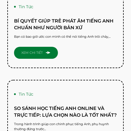
Tin Tức
BÍ QUYẾT GIÚP TRẺ PHÁT ÂM TIẾNG ANH
CHUẨN NHƯ NGƯỜI BẢN XỨ
Bạn có bao giờ ước con mình có thể nói tiếng Anh trôi chảy,...
XEM CHI TIẾT
Tin Tức
SO SÁNH HỌC TIẾNG ANH ONLINE VÀ
TRỰC TIẾP: LỰA CHỌN NÀO LÀ TỐT NHẤT?
Trong hành trình giúp con chinh phục tiếng Anh, phụ huynh
thường đứng trước...