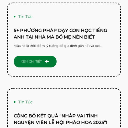
Tin Tức
5+ PHƯƠNG PHÁP DẠY CON HỌC TIẾNG
ANH TẠI NHÀ MÀ BỐ MẸ NÊN BIẾT
Mùa hè là thời điểm lý tưởng để gia đình gắn kết và tạo...
XEM CHI TIẾT
Tin Tức
CÔNG BỐ KẾT QUẢ “NHẬP VAI TÌNH
NGUYỆN VIÊN LỄ HỘI PHÁO HOA 2025”!