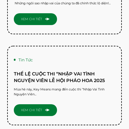
️️ Những ngôi sao nhập vai của chúng ta đã chính thức lộ diện!...
XEM CHI TIẾT
Tin Tức
THỂ LỆ CUỘC THI “NHẬP VAI TÌNH
NGUYỆN VIÊN LỄ HỘI PHÁO HOA 2025
Mùa hè này, Key Means mang đến cuộc thi “Nhập Vai Tình
Nguyện Viên...
XEM CHI TIẾT