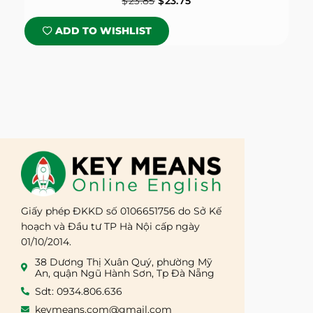
$
23.85
$
23.75
ADD TO WISHLIST
Giấy phép ĐKKD số 0106651756 do Sở Kế
hoạch và Đầu tư TP Hà Nội cấp ngày
01/10/2014.
38 Dương Thị Xuân Quý, phường Mỹ
An, quận Ngũ Hành Sơn, Tp Đà Nẵng
Sdt: 0934.806.636
keymeans.com@gmail.com