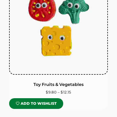
Toy Fruits & Vegetables
$
9.80
–
$
12.15
ADD TO WISHLIST