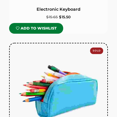
Electronic Keyboard
$
15.65
$
15.50
ADD TO WISHLIST
SOLD
OUT