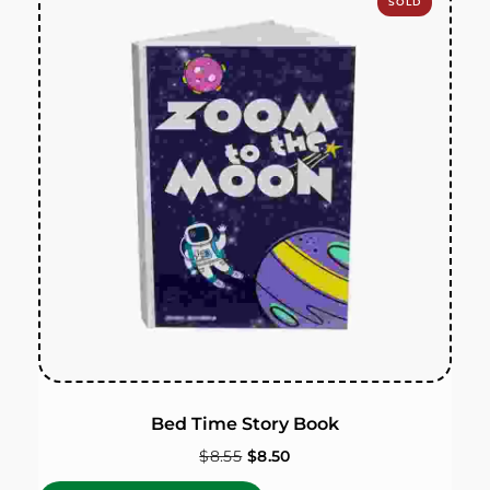
SOLD
OUT
Bed Time Story Book
$
8.55
$
8.50