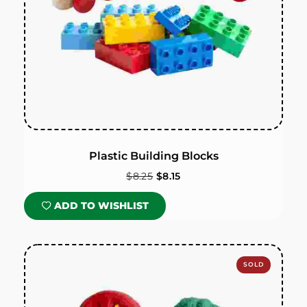
Plastic Building Blocks
$
8.25
$
8.15
ADD TO WISHLIST
SOLD
OUT