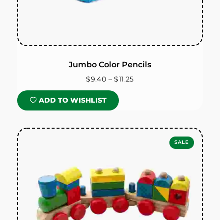
Jumbo Color Pencils
$
9.40
–
$
11.25
ADD TO WISHLIST
SALE